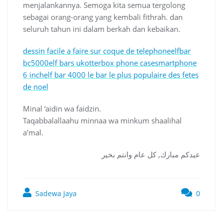
menjalankannya. Semoga kita semua tergolong
sebagai orang-orang yang kembali fithrah. dan
seluruh tahun ini dalam berkah dan kebaikan.
dessin facile a faire sur coque de telephone
elfbar
bc5000
elf bars uk
otterbox phone case
smartphone
6 inch
elf bar 4000 le bar le plus populaire des fetes
de noel
Minal ‘aidin wa faidzin.
Taqabbalallaahu minnaa wa minkum shaalihal
a’mal.
عيدكم مبارك, كل عام وانتم بخير
Sadewa Jaya
0
Post