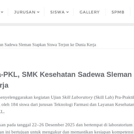
JURUSAN
SISWA
GALLERY
SPMB
ra-PKL, SMK Kesehatan Sadewa Sleman
rja
nyelenggarakan kegiatan Ujian
Skill Laboratory
(Skill Lab) Pra-Prakt
uti oleh 184 siswa dari jurusan Teknologi Farmasi dan Layanan Kesehata
KL.
akan pada tanggal 22–26 Desember 2025 dan bertempat di laboratoriu
n ini bertujuan untuk mengukur dan memastikan kesiapan kompetensi p