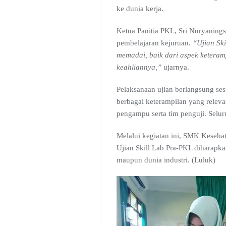
ke dunia kerja.
Ketua Panitia PKL, Sri Nuryanings
pembelajaran kejuruan.
“Ujian Sk
memadai, baik dari aspek keteramp
keahliannya,”
ujarnya.
Pelaksanaan ujian berlangsung sesu
berbagai keterampilan yang relev
pengampu serta tim penguji. Seluru
Melalui kegiatan ini, SMK Keseha
Ujian Skill Lab Pra-PKL diharapk
maupun dunia industri. (Luluk)