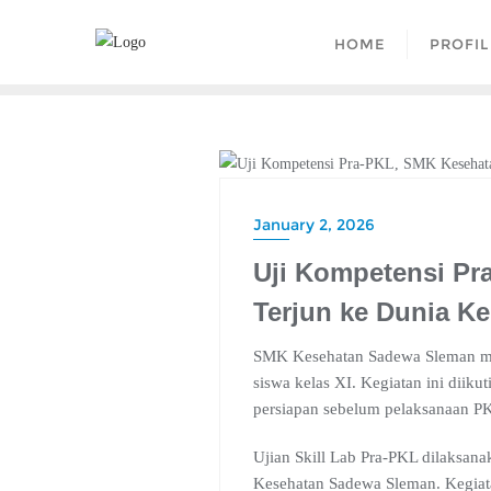
Skip
to
HOME
PROFIL
content
BERITA
January 2, 2026
Uji Kompetensi P
Terjun ke Dunia Ke
SMK Kesehatan Sadewa Sleman me
siswa kelas XI. Kegiatan ini diik
persiapan sebelum pelaksanaan P
Ujian Skill Lab Pra-PKL dilaksan
Kesehatan Sadewa Sleman. Kegiata