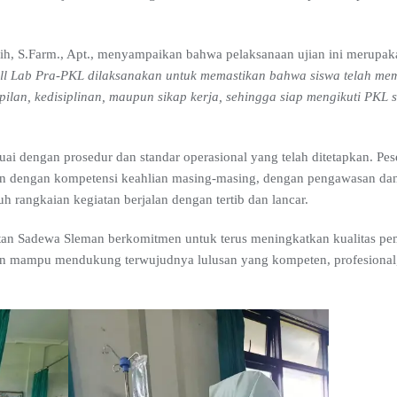
ih, S.Farm., Apt., menyampaikan bahwa pelaksanaan ujian ini merupaka
ill Lab Pra-PKL dilaksanakan untuk memastikan bahwa siswa telah mem
ilan, kedisiplinan, maupun sikap kerja, sehingga siap mengikuti PKL 
ai dengan prosedur dan standar operasional yang telah ditetapkan. Peser
an dengan kompetensi keahlian masing-masing, dengan pengawasan dan
h rangkaian kegiatan berjalan dengan tertib dan lancar.
tan Sadewa Sleman berkomitmen untuk terus meningkatkan kualitas pem
an mampu mendukung terwujudnya lulusan yang kompeten, profesional, d