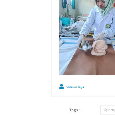
Sadewa Jaya
Tags :
Uji Komp