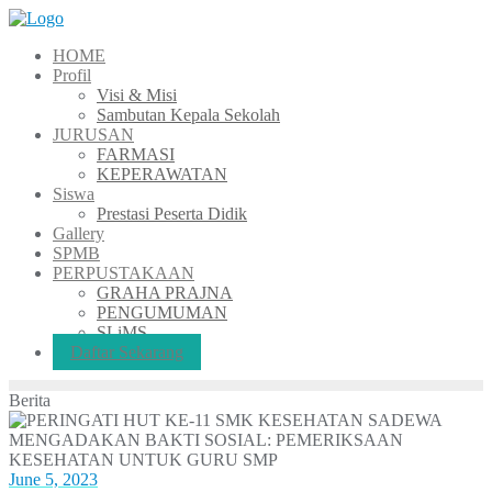
Skip
to
HOME
content
Profil
Visi & Misi
Sambutan Kepala Sekolah
JURUSAN
FARMASI
KEPERAWATAN
Siswa
Prestasi Peserta Didik
Gallery
SPMB
PERPUSTAKAAN
GRAHA PRAJNA
PENGUMUMAN
SLiMS
Daftar Sekarang
Berita
June 5, 2023