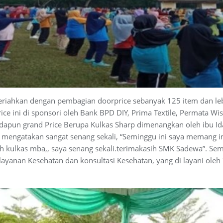
eriahkan dengan pembagian doorprice sebanyak 125 item dan leb
ce ini di sponsori oleh Bank BPD DIY, Prima Textile, Permata Wi
Adapun grand Price Berupa Kulkas Sharp dimenangkan oleh ibu Id
 mengatakan sangat senang sekali, “Seminggu ini saya memang ingi
ah kulkas mba,, saya senang sekali.terimakasih SMK Sadewa”. Se
layanan Kesehatan dan konsultasi Kesehatan, yang di layani ole